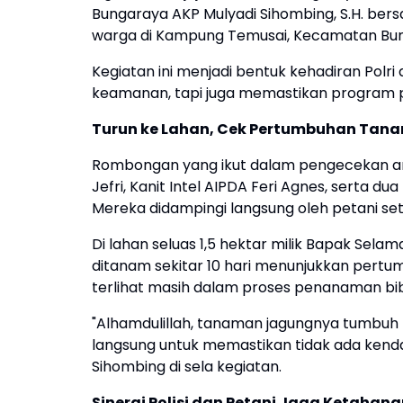
Bungaraya AKP Mulyadi Sihombing, S.H. bersa
warga di Kampung Temusai, Kecamatan Bu
Kegiatan ini menjadi bentuk kehadiran Polr
keamanan, tapi juga memastikan program p
Turun ke Lahan, Cek Pertumbuhan Tan
Rombongan yang ikut dalam pengecekan antar
Jefri, Kanit Intel AIPDA Feri Agnes, serta 
Mereka didampingi langsung oleh petani se
Di lahan seluas 1,5 hektar milik Bapak Sela
ditanam sekitar 10 hari menunjukkan pertu
terlihat masih dalam proses penanaman bibi
"Alhamdulillah, tanaman jagungnya tumbuh
langsung untuk memastikan tidak ada kendal
Sihombing di sela kegiatan.
Sinergi Polisi dan Petani Jaga Ketahan