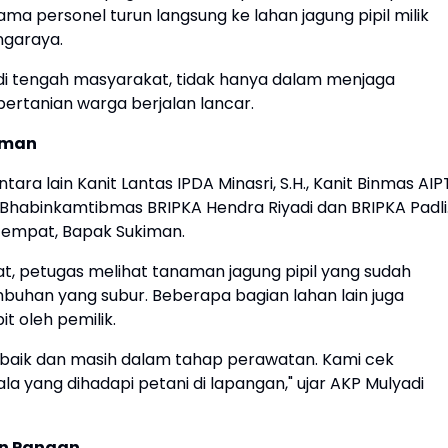
ma personel turun langsung ke lahan jagung pipil milik
ngaraya.
i di tengah masyarakat, tidak hanya dalam menjaga
ertanian warga berjalan lancar.
aman
a lain Kanit Lantas IPDA Minasri, S.H., Kanit Binmas AIP
dua Bhabinkamtibmas BRIPKA Hendra Riyadi dan BRIPKA Padli
tempat, Bapak Sukiman.
mat, petugas melihat tanaman jagung pipil yang sudah
mbuhan yang subur. Beberapa bagian lahan lain juga
t oleh pemilik.
 baik dan masih dalam tahap perawatan. Kami cek
a yang dihadapi petani di lapangan," ujar AKP Mulyadi
an Pangan