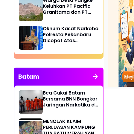
Warga Desa Pangke
Polda Riau dan
Keluhkan PT Pacific
Akademisi
Granitama dan PT
Bukit Alam Persada
Diduga Cemari
Oknum Kasat Narkoba
Lingkungan Dari
Polresta Pekanbaru
Kegiatan Operasional
Dicopot Atas
Perusahaan
Pelanggaran Prosedur
Berat
Batam
Bea Cukai Batam
Bersama BNN Bongkar
Jaringan Narkotika di
Batam
MENOLAK KLAIM
PERLUASAN KAMPUNG
TUA BATU MERAH YANG