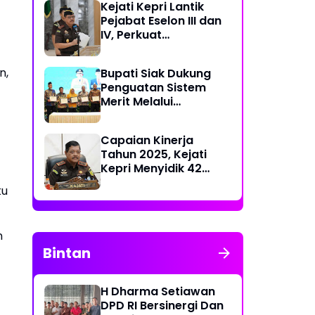
Kejati Kepri Lantik
Program Jaksa Masuk
Pejabat Eselon III dan
Sekolah
IV, Perkuat
Optimalisasi
Pengembalian Aset
n,
Bupati Siak Dukung
Negara
Penguatan Sistem
Merit Melalui
Manajemen Talenta
ASN
Capaian Kinerja
Tahun 2025, Kejati
Kepri Menyidik 42
Perkara Tipikor dan
ku
Tangani 1.482 Perkara
Pidum
n
Bintan
H Dharma Setiawan
DPD RI Bersinergi Dan