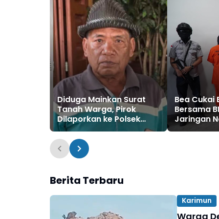
Diduga Mainkan Surat
Bea Cukai
Tanah Warga, Pirok
Bersama B
Dilaporkan ke Polsek
Jaringan N
Binawidya dan Polresta
Batam
Pekanbaru
Berita Terbaru
Karimun
Warga De