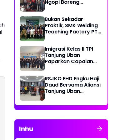
Ngopi Bareng
Masyarakat Bintan
Utara
Bukan Sekadar
ah
Praktik, SMK Welding
Teaching Factory PT
l
BIIE Siapkan Siswa
Menjadi Tenaga Kerja
Imigrasi Kelas II TPI
Terampil
Tanjung Uban
i
Paparkan Capaian
Kinerja Semester I
Tahun 2026,
RSJKO EHD Engku Haji
Pelayanan dan
Daud Bersama Aliansi
Pengawasan
Tanjung Uban
Meningkat
Berkolaborasi
Laksanakan Khitanan
Masal Gratis
Inhu