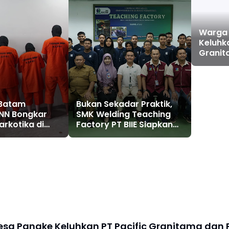
Warga 
Keluhka
Granit
Alam P
Cemari
Kegiat
Perus
 Batam
Bukan Sekadar Praktik,
NN Bongkar
SMK Welding Teaching
arkotika di
Factory PT BIIE Siapkan
Siswa Menjadi Tenaga
Kerja Terampil
sa Pangke Keluhkan PT Pacific Granitama dan 