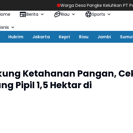
Warga Desa Pangke Keluhkan PT Pacific Granitama dan
Home
Berita
Riau
Sports
isnis
Hukrim
Jakarta
Kepri
Riau
Jambi
Sumu
kung Ketahanan Pangan, Ce
 Pipil 1,5 Hektar di