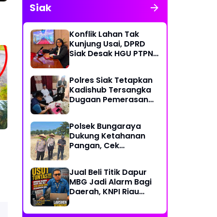
Siak
Konflik Lahan Tak
Kunjung Usai, DPRD
Siak Desak HGU PTPN
IV Diukur Ulang
Polres Siak Tetapkan
Kadishub Tersangka
Dugaan Pemerasan
Proyek Transportasi
Air Desa Teluk Lanus
Polsek Bungaraya
Dukung Ketahanan
Pangan, Cek
Langsung Lahan
Jagung Pipil 1,5 Hektar
Jual Beli Titik Dapur
di Kampung Temusai
MBG Jadi Alarm Bagi
Daerah, KNPI Riau
Minta Audit
Menyeluruh