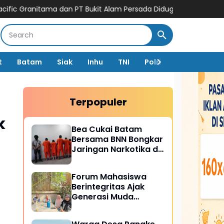
 PT Bukit Alam Persada Diduga Cemari Lingkungan Dari Kegiata
t
Batam
Siak
Inhu
TNI
Polri
Peristiwa
Terpopuler
k
Bea Cukai Batam
Bersama BNN Bongkar
Jaringan Narkotika di
Batam
Forum Mahasiswa
Berintegritas Ajak
Generasi Muda
Perangi TPPU,
Gandeng Kejati Riau,