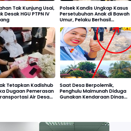
Lahan Tak Kunjung Usai,
Polsek Kandis Ungkap Kasus
ak Desak HGU PTPN IV
Persetubuhan Anak di Bawah
lang
Umur, Pelaku Berhasil
Diamankan
iak Tetapkan Kadishub
Saat Desa Berpolemik,
ka Dugaan Pemerasan
Penghulu Maimunah Diduga
ransportasi Air Desa
Gunakan Kendaraan Dinas
nus
Untuk Liburan Keluar Daerah,
Warga Desak Inspektorat
Untuk Evaluasi Kinerjanya