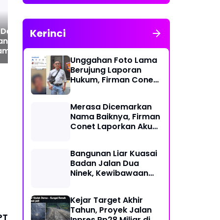
Pelaksanaan Program
di Kabupaten Siak
Desa Pangke
Forum Mahasiswa
ME
Kerinci
n PT Pacific
Berintegritas Ajak
PE
ama dan PT Bukit
Generasi Muda Perangi
TU
Unggahan Foto Lama
ersada Diduga
TPPU, Gandeng Kejati
ME
Berujung Laporan
 Lingkungan Dari
Riau, Polda Riau dan
HU
Hukum, Firman Conet
an Operasional
Akademisi
SO
Minta Polres Kerinci
ahaan
Bertindak Profesional
Merasa Dicemarkan
Nama Baiknya, Firman
Conet Laporkan Akun
Facebook Zoni Irawan
Bangunan Liar Kuasai
Badan Jalan Dua
Ninek, Kewibawaan
Hukum di Kota Sungai
Penuh Dipertanyakan
Kejar Target Akhir
Tahun, Proyek Jalan
PT
Inpres Rp28 Miliar di