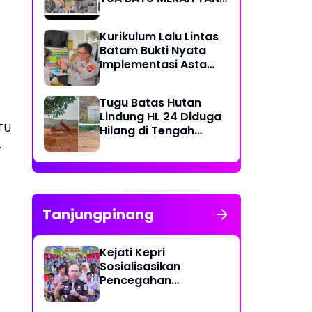
MENCEDERAI
KEPASTIAN HUKUM DAN
Kurikulum Lalu Lintas
HAK SAH PT SOSOR
Batam Bukti Nyata
TALA JAYA
Implementasi Asta
Cita: Pelanggaran
Pelajar Turun
‎Tugu Batas Hutan
Signifikan
Lindung HL 24 Diduga
TU
Hilang di Tengah
.
Penimbunan
Mangrove Sei
Pelunggut, Aparat
Diminta Usut
Pelanggaran Sesuai
Tanjungpinang
Hukum Berlaku
Kejati Kepri
Sosialisasikan
Pencegahan
Kejahatan Anak di
Konten Digital Melalui