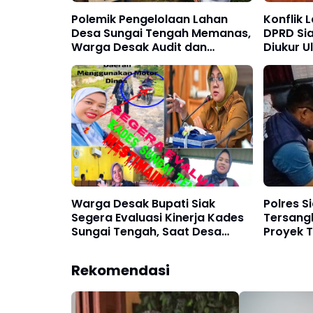
Polemik Pengelolaan Lahan
Konflik 
Desa Sungai Tengah Memanas,
DPRD Si
Warga Desak Audit dan
Diukur U
Penegakan Hukum
Warga Desak Bupati Siak
Polres S
Segera Evaluasi Kinerja Kades
Tersang
Sungai Tengah, Saat Desa
Proyek T
Berpolemik Malah Libur Keluar
Teluk La
Kota Gunakan Kendaraan
Rekomendasi
Dinas, Dimana Integritas dan
Tanggung Jawabnya